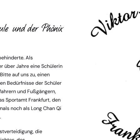
chule und der Phönix
behinderte. Als
r über Jahre eine Schülerin
itte auf uns zu, einen
len Bedürfnisse der Schüler
hlfahrern und Fußgängern,
das Sportamt Frankfurt, den
mals noch als Long Chan Qi
.
tverteidigung, die
ichtes, des