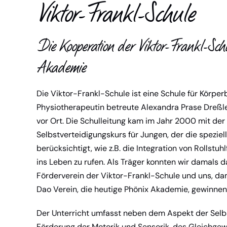
Viktor-Frankl-Schule
Die Kooperation der Viktor-Frankl-S
Akademie
Die
Viktor-Frankl-Schule
ist eine Schule für Körper
Physiotherapeutin betreute Alexandra Prase Dreßle
vor Ort. Die Schulleitung kam im Jahr 2000 mit der B
Selbstverteidigungskurs für Jungen, der die speziel
berücksichtigt, wie z.B. die Integration von Rollstu
ins Leben zu rufen. Als Träger konnten wir damals 
Förderverein der Viktor-Frankl-Schule und uns, da
Dao Verein, die heutige Phönix Akademie, gewinnen
Der Unterricht umfasst neben dem Aspekt der Selbs
Förderung der Motorik und Sensorik, des Gleichgew