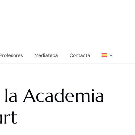
Profesores
Mediateca
Contacta
n la Academia
urt