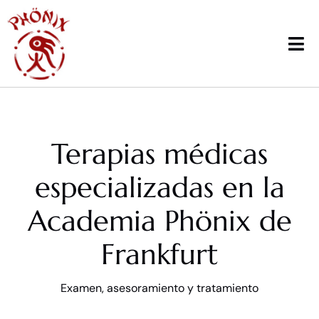
Saltar
al
contenido
Alt
nav
Página de inicio
Terapias médicas
Cursos
especializadas en la
Seminarios
Academia Phönix de
Formación
Frankfurt
Deporte escolar
Examen, asesoramiento y tratamiento
Promoción